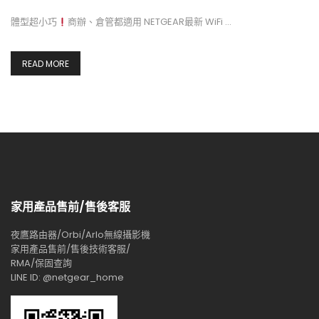
體型超小巧
商辦、倉管都適用 NETGEAR最新 WiFi …
READ MORE
家用產品售前/售後客服
夜鷹路由器/Orbi/Arlo無線攝影機
家用產品售前/售後技術客服/
RMA/保固查詢
LINE ID: @netgear_home