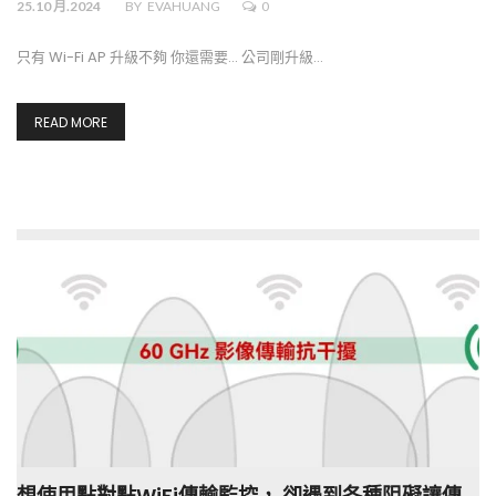
25.10 月.2024
BY
EVAHUANG
0
只有 Wi-Fi AP 升級不夠 你還需要... 公司剛升級…
READ MORE
想使用點對點WiFi傳輸監控， 卻遇到各種阻礙讓傳