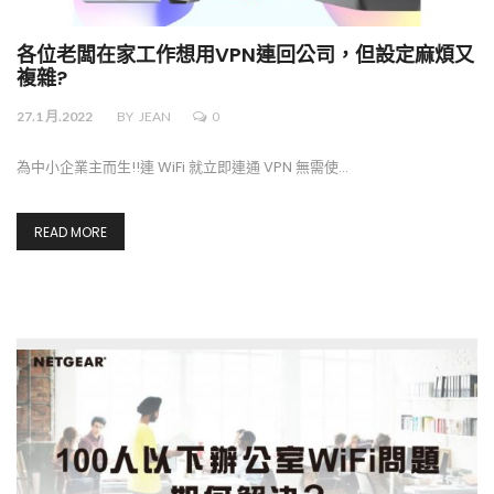
各位老闆在家工作想用VPN連回公司，但設定麻煩又
複雜?
27.1 月.2022
BY
JEAN
0
為中小企業主而生!!連 WiFi 就立即連通 VPN 無需使…
READ MORE