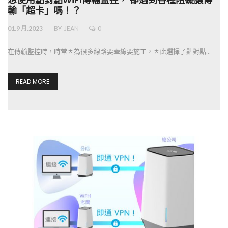
輸「超卡」嗎！？
01.9 月.2023
BY
JEAN
0
在傳輸監控時，時常因為很多線路要牽線要施工，因此選擇了點對點…
READ MORE