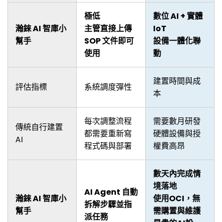
極低
數位 AI + 實體
瀚錸 AI 智庫小
主管直接上傳
IoT
幫手
SOP 文件即可
設備一體化聯
使用
動
建置時間與成
評估指標
系統調度彈性
本
每次調整流程
需要數月研發
傳統自行建置
都需要重新寫
硬體設備與授
AI
程式碼與部署
權費高昂
數天內完成情
境落地
AI Agent 自動
瀚錸 AI 智庫小
使用OCI，無
拆解步驟並指
幫手
需購置與維護
派任務