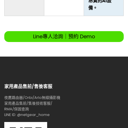
昂貴的AI設
備。
Line專人洽詢｜預約 Demo
家用產品售前/售後客服
夜鷹路由器/Orbi/Arlo無線攝影機
家用產品售前/售後技術客服/
RMA/保固查詢
LINE ID: @netgear_home