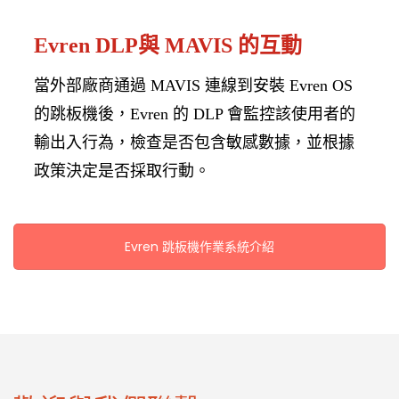
Evren DLP與 MAVIS 的互動
當外部廠商通過 MAVIS 連線到安裝 Evren OS
的跳板機後，Evren 的 DLP 會監控該使用者的
輸出入行為，檢查是否包含敏感數據，並根據
政策決定是否採取行動。
Evren 跳板機作業系統介紹