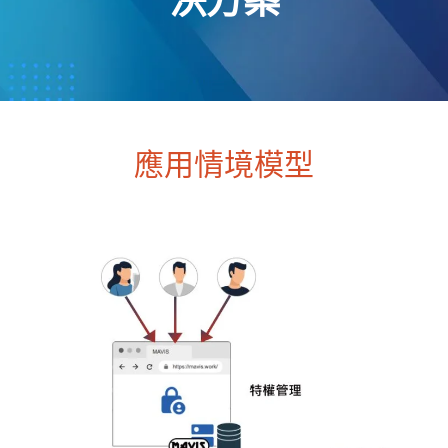
決方案
應用情境模型