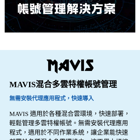
MAVIS混合多雲特權帳號管理
無需安裝代理應用程式，快速導入
MAVIS 適用於各種混合雲環境，快速部署，
輕鬆管理多雲特權帳號。無需安裝代理應用
程式，適用於不同作業系統，讓企業能快速