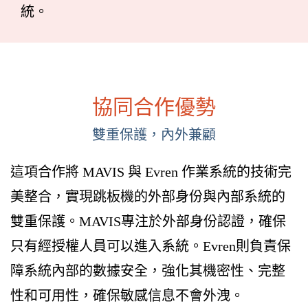
統。
協同合作優勢
雙重保護，內外兼顧
這項合作將 MAVIS 與 Evren 作業系統的技術完
美整合，實現跳板機的外部身份與內部系統的
雙重保護。MAVIS專注於外部身份認證，確保
只有經授權人員可以進入系統。Evren則負責保
障系統內部的數據安全，強化其機密性、完整
性和可用性，確保敏感信息不會外洩。