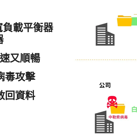
N頻寬負載平衡器
器
速又順暢
病毒攻擊
救回資料