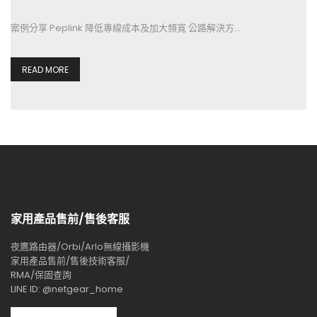
案例分享 Peplink 降低專線成本及加大頻寬 公路解決方…
READ MORE
家用產品售前/售後客服
夜鷹路由器/Orbi/Arlo無線攝影機
家用產品售前/售後技術客服/
RMA/保固查詢
LINE ID: @netgear_home