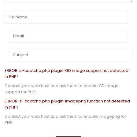
ERROR: si-captcha.php plugin: GD image support not detected
in PHP!
Contact your web host and ask them to enable GD image
support for PHP.
ERROR: si-captcha.php plugin: imagepng function not detected
in PHP!
Contact your web host and ask them to enable imagepng for
PHP.