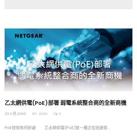
乙太網供電(PoE)部署 弱電系統整合商的全新商機
25.5 月.2020
BY
JEAN
0
PoE技術有何好處 乙太網供電(PoE)是一種正在迅速發…