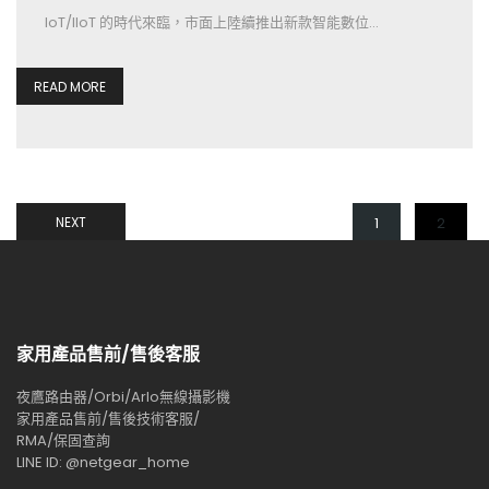
IoT/IIoT 的時代來臨，市面上陸續推出新款智能數位…
READ MORE
NEXT
1
2
家用產品售前/售後客服
夜鷹路由器/Orbi/Arlo無線攝影機
家用產品售前/售後技術客服/
RMA/保固查詢
LINE ID: @netgear_home