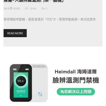
達爾-人臉辨識溫測門禁一體機」
28.9 月.2023
BY
JEAN
0
使用傳統考勤機，還是會遇到「代打卡、管理考勤麻煩、無法控管多…
READ MORE