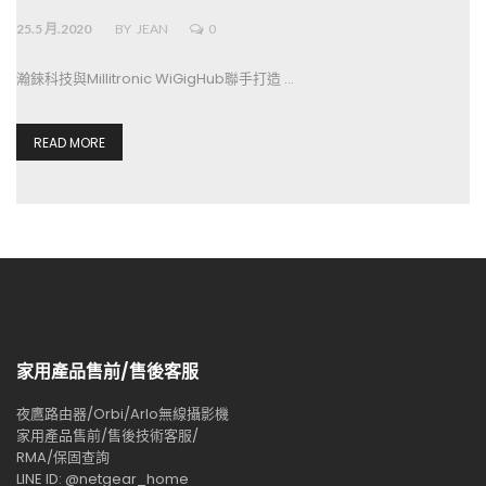
25.5 月.2020
BY
JEAN
0
瀚錸科技與Millitronic WiGigHub聯手打造 …
READ MORE
家用產品售前/售後客服
夜鷹路由器/Orbi/Arlo無線攝影機
家用產品售前/售後技術客服/
RMA/保固查詢
LINE ID: @netgear_home