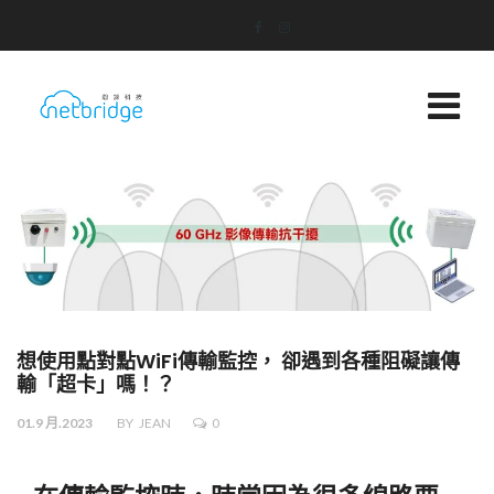
想使用點對點WiFi傳輸監控， 卻遇到各種阻礙讓傳
輸「超卡」嗎！？
01.9 月.2023
BY
JEAN
0