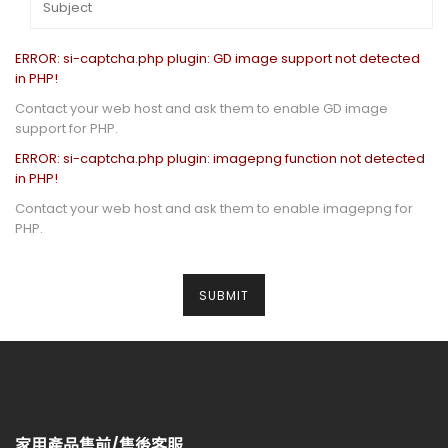
ERROR: si-captcha.php plugin: GD image support not detected
in PHP!
Contact your web host and ask them to enable GD image
support for PHP.
ERROR: si-captcha.php plugin: imagepng function not detected
in PHP!
Contact your web host and ask them to enable imagepng for
PHP.
家用產品售前/售後客服