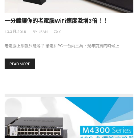
一分鐘讓你的老電腦WiFi速度激增3倍！！
13.3 月.2018
BY
JEAN
0
老電腦上網就只能等？ 筆電和PC一台兩三萬，幾年前買的時候上…
READ MORE