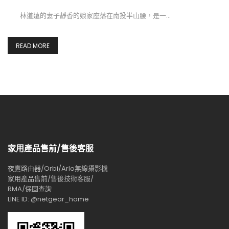
林道遠的妻子靜香的娘家座落在南投半山腰，是一…
READ MORE
家用產品售前/售後客服
夜鷹路由器/Orbi/Arlo無線攝影機
家用產品售前/售後技術客服/
RMA/保固查詢
LINE ID: @netgear_home