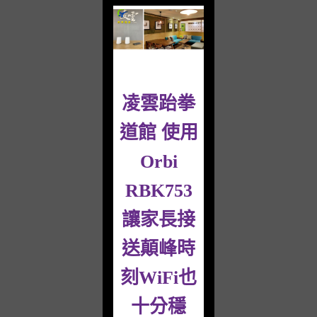
凌雲跆拳
道館 使用
Orbi
RBK753
讓家長接
送顛峰時
刻WiFi也
十分穩