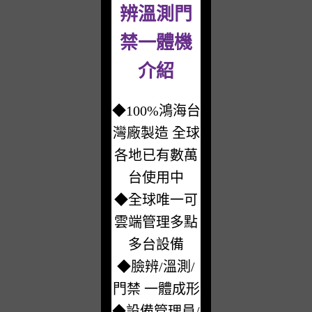
辨溫測門
禁一體機
介紹
◆100%鴻海台
灣廠製造 全球
各地已有數萬
台使用中
◆全球唯一可
雲端管理多點
多台設備
◆臉辨/溫測/
門禁 一體成形
◆設備管理員/