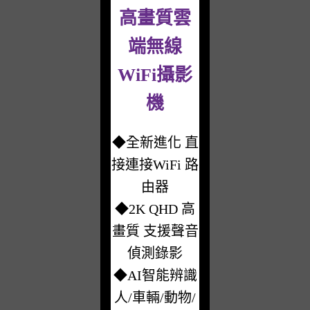
高畫質雲
端無線
WiFi攝影
機
◆全新進化 直
接連接WiFi 路
由器
◆2K QHD 高
畫質 支援聲音
偵測錄影
◆AI智能辨識
人/車輛/動物/