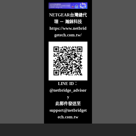
NETGEAR台灣總代
理 － 瀚錸科技
https://www.netbrid
getech.com.tw/
LINE ID：
@netbridge_advisor
y
此郵件發送至
support@netbridget
ech.com.tw