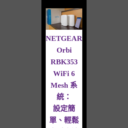
NETGEAR
Orbi
RBK353
WiFi 6
Mesh 系
統：
設定簡
單、輕鬆