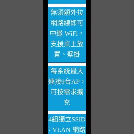
無須額外拉
網路線即可
中繼 WiFi，
支援桌上放
置、壁掛
每系統最大
連接9台AP，
可按需求擴
充
4組獨立SSID
/ VLAN 網路