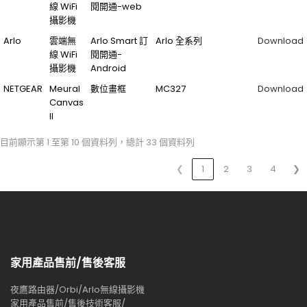
線 WiFi
閱開通-web
攝影機
Arlo
雲端無
Arlo Smart 訂
Arlo 全系列
Download
線 WiFi
閱開通-
攝影機
Android
NETGEAR
Meural
數位畫框
MC327
Download
Canvas
ll
目前顯示第 1 至第 10 個資料列，總計 33 個資料列
❮
1
2
3
4
❯
家用產品售前/售後客服
夜鷹路由器/Orbi/Arlo無線攝影機
家用產品售前/售後技術客服/