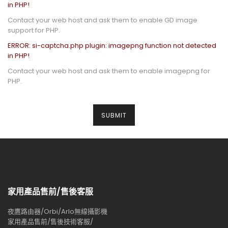
in PHP!
Contact your web host and ask them to enable GD image
support for PHP.
ERROR: si-captcha.php plugin: imagepng function not detected
in PHP!
Contact your web host and ask them to enable imagepng for
PHP.
家用產品售前/售後客服
夜鷹路由器/Orbi/Arlo無線攝影機
家用產品售前/售後技術客服/