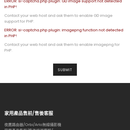
ERROR: si-captcha.php plugin: GD image support not detected
in PHP!
Contact your web host and ask them to enable GD image
support for PHP.
ERROR: si-captcha.php plugin: imagepng function not detected
in PHP!
Contact your web host and ask them to enable imagepng for
PHP.
家用產品售前/售後客服
夜鷹路由器/Orbi/Arlo無線攝影機