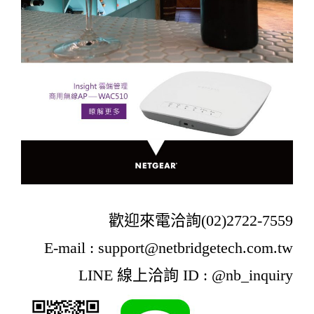
歡迎來電洽詢(02)2722-7559
E-mail : support@netbridgetech.com.tw
LINE 線上洽詢 ID : @nb_inquiry