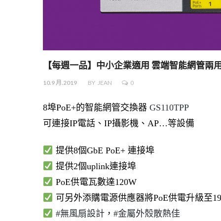
【每週一品】中小企業適用 雲端智能網管兩用機 
10.9 月.2019
BY
JEAN
0
8埠PoE+的智能網管交換器
GS110TPP
可連接IP電話、IP攝影機、AP…等設備
提供8個GbE PoE+ 連接埠
提供2個uplink連接埠
PoE供電瓦數達120W
可另外添購電源供應器將PoE供電升級至19
#
無風扇設計
，
#
金屬外殼散熱佳