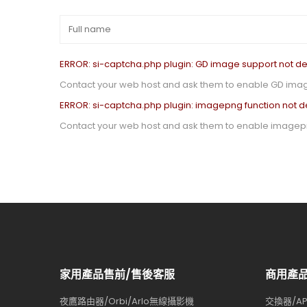
ERROR: si-captcha.php plugin: GD image support not de
Contact your web host and ask them to enable GD imag
ERROR: si-captcha.php plugin: imagepng function not d
Contact your web host and ask them to enable imagepn
家用產品售前/售後客服
商用產
夜鷹路由器/Orbi/Arlo無線攝影機
交換器/AP/