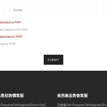
tected in PHP!
e support for PHP.
etected in PHP!
g for PHP.
品售前詢價客服
商用產品售後客服
Peplink/WiGigHub/PicoUTM/
交換器/AP/Peplink/WiGigHub/Pi