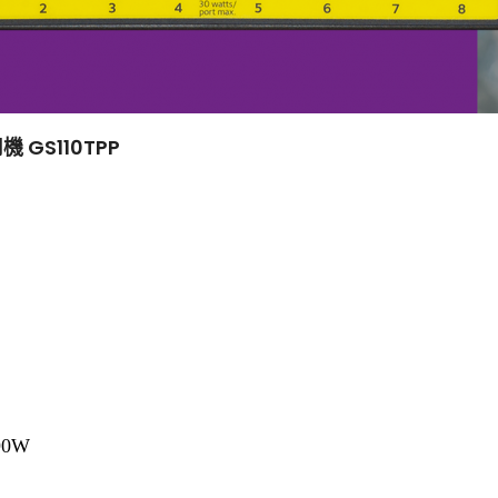
GS110TPP
0W