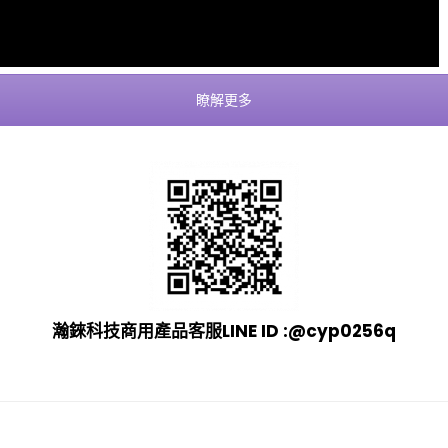
瞭解更多
瀚錸科技商用產品客服LINE ID :
@cyp0256q