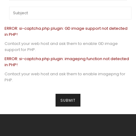
ERROR: si-captcha.php plugin: GD image support not detected
in PHP!
Contact your web host and ask them to enable GD image
support for PHP.
ERROR: si-captcha.php plugin: imagepng function not detected
in PHP!
Contact your web host and ask them to enable imagepng for
PHP.