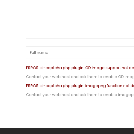
ERROR: si-captcha.php plugin: GD image support not de
Contact your web host and ask them to enable GD imag
ERROR: si-captcha.php plugin: imagepng function not d
Contact your web host and ask them to enable imagepn