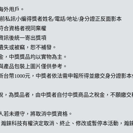
含海外用戶。
00前私訊小編得獎者姓名/電話/地址/身分證正反面影本
不符合資格者視同棄權
確資訊後統一寄出獎項
有遺失或被竊，恕不補發。
現金，中獎獎品均以實物為主。
頁與產品包裝上圖片僅供參考。
過新台幣1000元，中獎者依法需申報所得並繳交身分證影
稅，為獎品者，由中獎者自付中獎商品之稅金，不願繳交
獎人若未遵守，將取消中獎資格。
時，瀚錸科技有權決定取消、終止、修改或暫停本活動，瀚