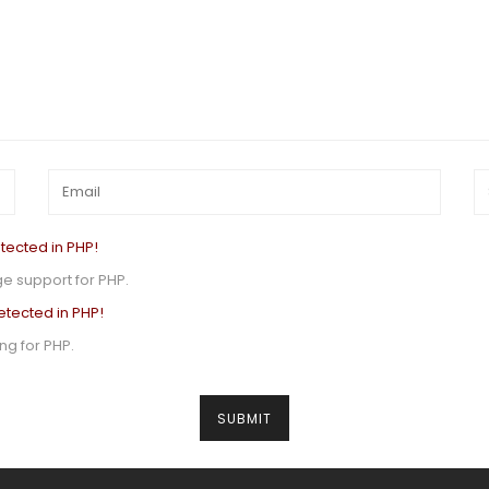
tected in PHP!
e support for PHP.
etected in PHP!
g for PHP.