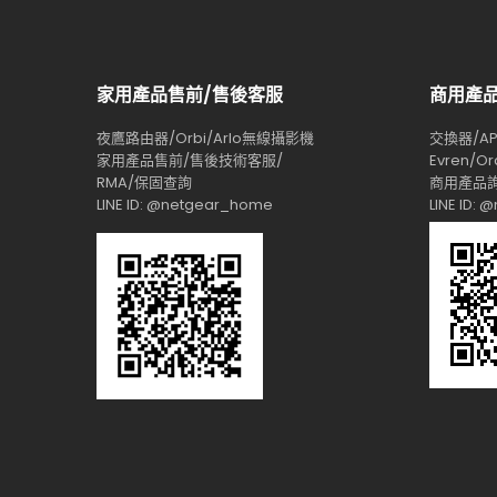
家用產品售前/售後客服
商用產
夜鷹路由器/Orbi/Arlo無線攝影機
交換器/AP/
家用產品售前/售後技術客服/
Evren/Or
RMA/保固查詢
商用產品詢
LINE ID: @netgear_home
LINE ID: 