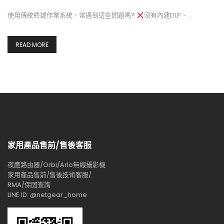
使用傳統終端作業系統，常遇到這些問題嗎?
沒有內建DLP、…
READ MORE
家用產品售前/售後客服
夜鷹路由器/Orbi/Arlo無線攝影機
家用產品售前/售後技術客服/
RMA/保固查詢
LINE ID: @netgear_home