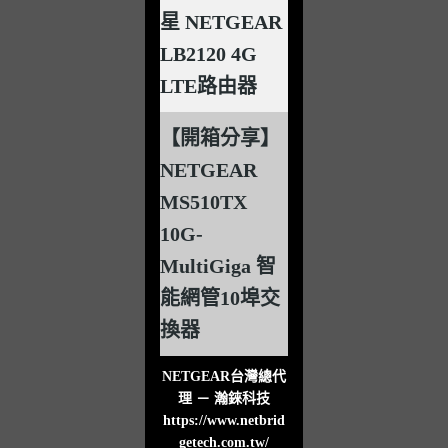
星 NETGEAR
LB2120 4G
LTE路由器
【開箱分享】
NETGEAR
MS510TX
10G-
MultiGiga 智
能網管10埠交
換器
NETGEAR台灣總代
理 － 瀚錸科技
https://www.netbrid
getech.com.tw/