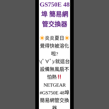
GS750E 48
埠 簡易網
管交換器
炎炎夏日
覺得快被溶化
啦?
\(ﾟ∀ﾟ)/就這台
設備無風扇不
怕熱
NETGEAR
#GS750E 48埠
簡易網管交換
器