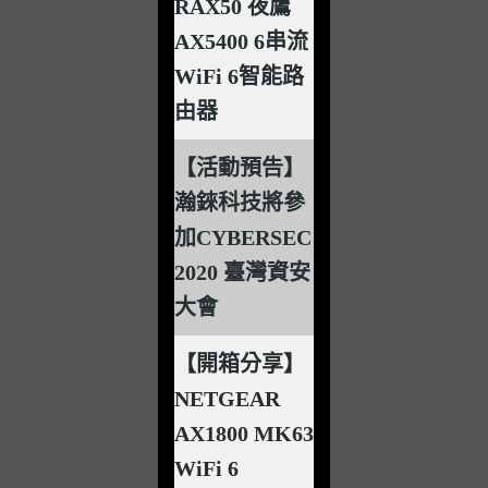
RAX50 夜鷹
AX5400 6串流
WiFi 6智能路
由器
【活動預告】
瀚錸科技將參
加CYBERSEC
2020 臺灣資安
大會
【開箱分享】
NETGEAR
AX1800 MK63
WiFi 6