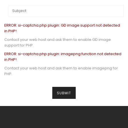
ERROR: si-captcha.php plugin: GD image support not detected
in PHP!
Contact your web host and ask them to enable GD image
support for PHP.
ERROR: si-captcha.php plugin: imagepng function not detected
in PHP!
Contact your web host and ask them to enable imagepng for
PHP.