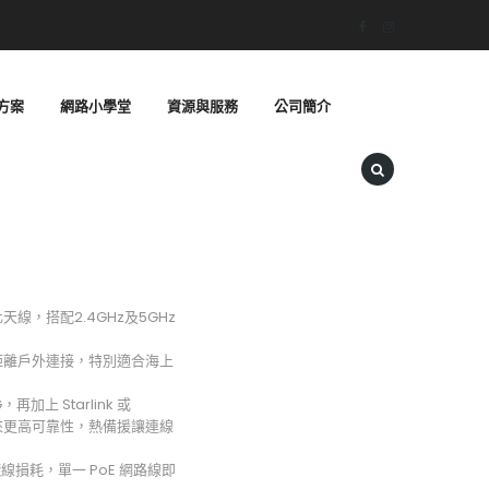
方案
網路小學堂
資源與服務
公司簡介
天線，搭配2.4GHz及5GHz
。
距離戶外連接，特別適合海上
再加上 Starlink 或
聚合帶來更高可靠性，熱備援讓連線
線損耗，單一 PoE 網路線即