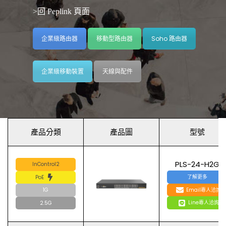
>回 Peplink 頁面
企業級路由器
移動型路由器
Soho 路由器
企業級移動裝置
天線與配件
產品分類
產品圖
型號
PLS-24-H2G
InControl2
了解更多
PoE
Email專人洽詢
1G
Line專人洽詢
2.5G