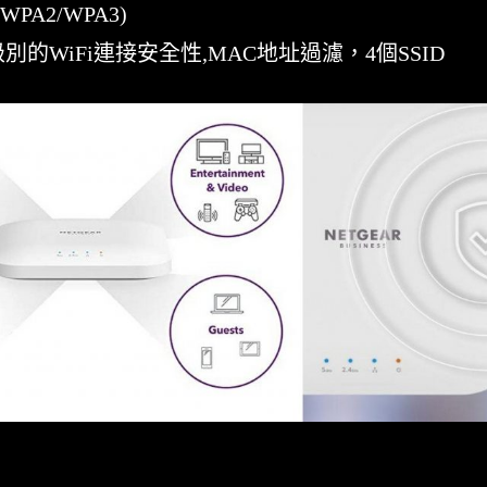
WPA2/WPA3)
別的WiFi連接安全性,MAC地址過濾，4個SSID