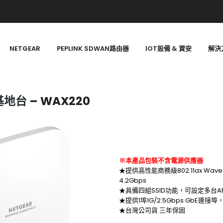
NETGEAR
PEPLINK SDWAN路由器
IOT設備 & 資安
解決
線基地台
– WAX220
※本產品包裝不含電源供應器
★提供高性能商務級802.11ax Wav
4.2Gbps
★具備四組SSID功能，可設定多台AP
★提供1埠1G/2.5Gbps GbE連接
★台灣公司貨 三年保固