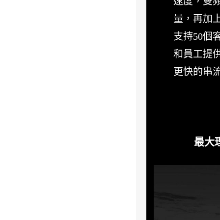
速度，雙頻
量，再加上
支持50個
和員工提供一
更快的串
最大理