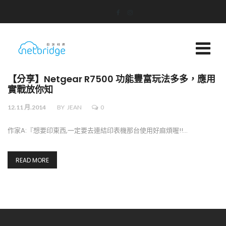
【分享】Netgear R7500 功能豐富玩法多多，應用
實戰放你知
12.11 月.2014
BY
JEAN
0
作家A:『想要印東西,一定要去連結印表機那台使用好麻煩喔!!…
READ MORE