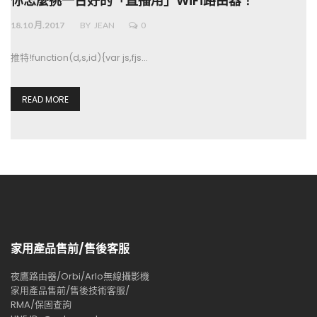
你怎麼挑一台好的「直播用」WiFi路由器！
18.10 月.2017
BY
JEAN
0
推特!function(d,s,id){var js,fjs…
READ MORE
家用產品售前/售後客服
夜鷹路由器/Orbi/Arlo無線攝影機
家用產品售前/售後技術客服/
RMA/保固查詢