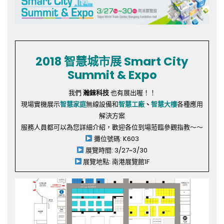
2018 智慧城市展 Smart City
Summit & Expo
我們
瀚錸科技
也有展出喔！！
現場實機展示
智慧家庭
無線設備和
智慧工廠
、
智慧大樓
各種應用
解決
方案
服務人員都可以為您詳細介紹，歡迎各位到場蒞臨參觀指教～～
攤位號碼: K603
展覽時間: 3/27~3/30
展覽地點: 南港展覽館1F