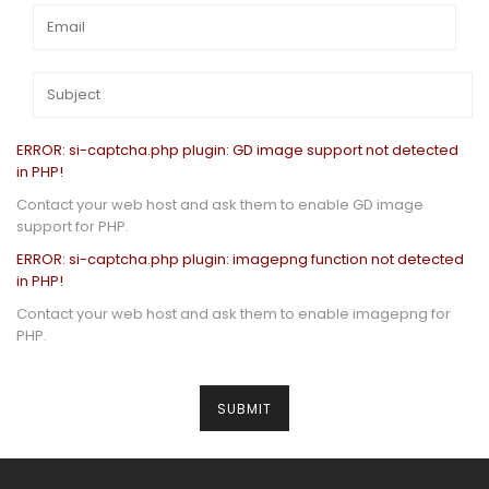
ERROR: si-captcha.php plugin: GD image support not detected
in PHP!
Contact your web host and ask them to enable GD image
support for PHP.
ERROR: si-captcha.php plugin: imagepng function not detected
in PHP!
Contact your web host and ask them to enable imagepng for
PHP.