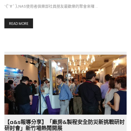
◝(ﾟ∀ ﾟ)◟NAS使用者俱樂部社員朋友最歡樂的聚會來囉 …
READ MORE
【a&s報導分享】「廠房&製程安全防災新挑戰研討
研討會」新竹場熱鬧開展