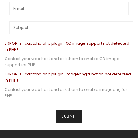
ERROR: si-captcha.php plugin: GD image support not detected
in PHP!
Contact your web host and ask them to enable GD image
support for PHP.
ERROR: si-captcha.php plugin: imagepng function not detected
in PHP!
Contact your web host and ask them to enable imagepng for
PHP.