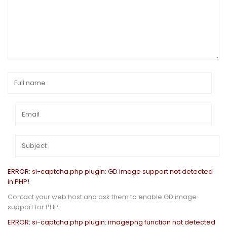
ERROR: si-captcha.php plugin: GD image support not detected
in PHP!
Contact your web host and ask them to enable GD image
support for PHP.
ERROR: si-captcha.php plugin: imagepng function not detected