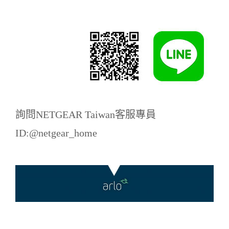
詢問NETGEAR Taiwan客服專員
ID:@netgear_home