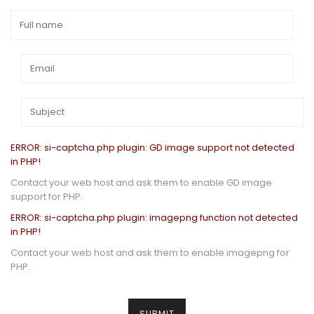
ERROR: si-captcha.php plugin: GD image support not detected
in PHP!
Contact your web host and ask them to enable GD image
support for PHP.
ERROR: si-captcha.php plugin: imagepng function not detected
in PHP!
Contact your web host and ask them to enable imagepng for
PHP.