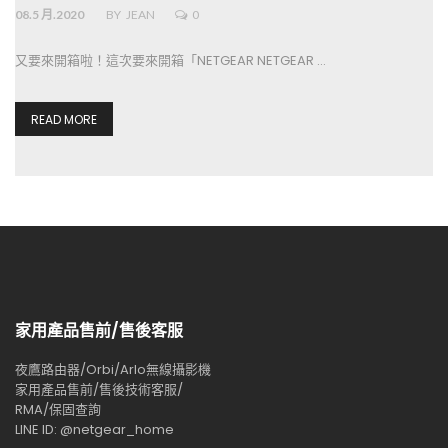
08.5 月.2020
BY
JEAN
0
又要來開箱啦！這次要來開箱「NETGEAR NETGEAR …
READ MORE
家用產品售前/售後客服
夜鷹路由器/Orbi/Arlo無線攝影機
家用產品售前/售後技術客服/
RMA/保固查詢
LINE ID: @netgear_home