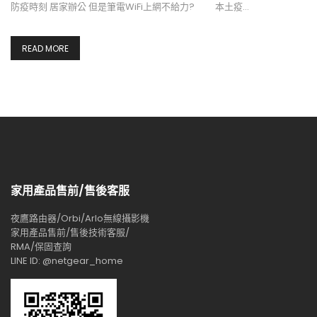
防疫時刻 居家辦公 但是筆電WiFi上網不給力? 本土疫…
READ MORE
家用產品售前/售後客服
夜鷹路由器/Orbi/Arlo無線攝影機
家用產品售前/售後技術客服/
RMA/保固查詢
LINE ID: @netgear_home