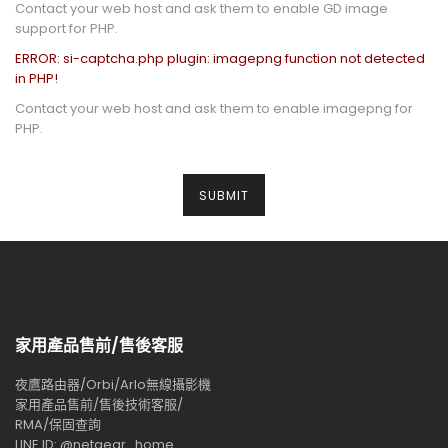
Contact your web host and ask them to enable GD image
support for PHP.
ERROR: si-captcha.php plugin: imagepng function not detected
in PHP!
Contact your web host and ask them to enable imagepng for
PHP.
家用產品售前/售後客服
夜鷹路由器/Orbi/Arlo無線攝影機
家用產品售前/售後技術客服/
RMA/保固查詢
LINE ID: @netgear_home