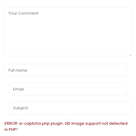
ERROR: si-captcha.php plugin: GD image support not detected
in PHP!