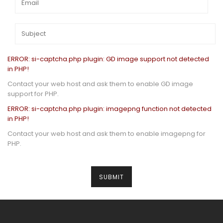
ERROR: si-captcha.php plugin: GD image support not detected
in PHP!
Contact your web host and ask them to enable GD image
support for PHP.
ERROR: si-captcha.php plugin: imagepng function not detected
in PHP!
Contact your web host and ask them to enable imagepng for
PHP.