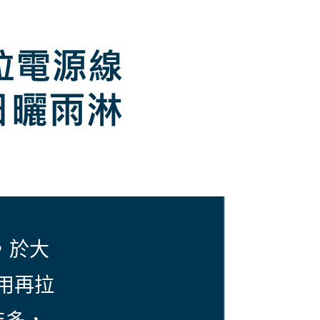
，於大
不用再拉