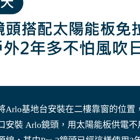
將Arlo基地台安裝在二樓靠窗的位置
口安裝 Arlo鏡頭，用太陽能板供電