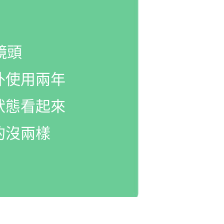
 鏡頭
外使用兩年
狀態看起來
的沒兩樣