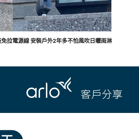
板免拉電源線 安裝戶外2年多不怕風吹日曬雨淋