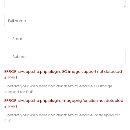
ERROR: si-captcha.php plugin: GD image support not detected
in PHP!
Contact your web host and ask them to enable GD image
support for PHP.
ERROR: si-captcha.php plugin: imagepng function not detected
in PHP!
Contact your web host and ask them to enable imagepng for
PHP.