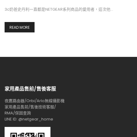
3c奶爸史丹利一直都是NETGEAR系列商品的愛用者，這次他…
READ MORE
家用產品售前/售後客服
夜鷹路由器/Orbi/Arlo無線攝影機
家用產品售前/售後技術客服/
RMA/保固查詢
LINE ID: @netgear_home