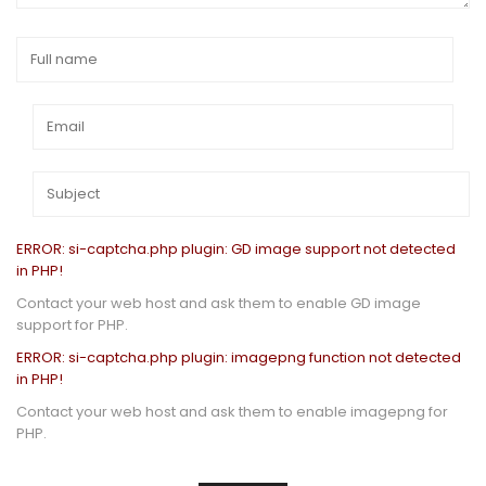
ERROR: si-captcha.php plugin: GD image support not detected
in PHP!
Contact your web host and ask them to enable GD image
support for PHP.
ERROR: si-captcha.php plugin: imagepng function not detected
in PHP!
Contact your web host and ask them to enable imagepng for
PHP.