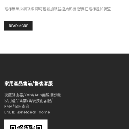
電梯無須拉網路線 即可輕鬆加裝監控攝影機 想要在電梯裡加裝監…
READ MORE
家用產品售前/售後客服
夜鷹路由器/Orbi/Arlo無線攝影機
家用產品售前/售後技術客服/
RMA/保固查詢
LINE ID: @netgear_home