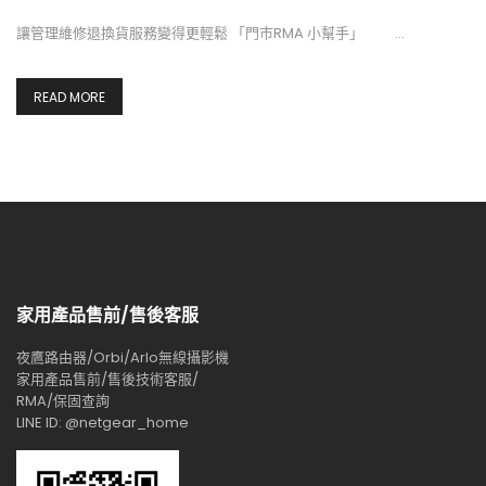
讓管理維修退換貨服務變得更輕鬆 「門市RMA 小幫手」 …
READ MORE
家用產品售前/售後客服
夜鷹路由器/Orbi/Arlo無線攝影機
家用產品售前/售後技術客服/
RMA/保固查詢
LINE ID: @netgear_home