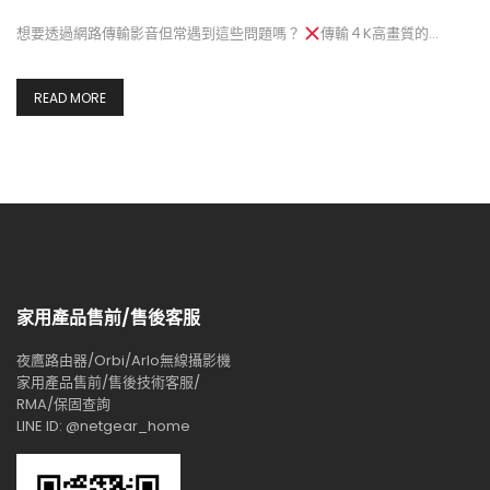
想要透過網路傳輸影音但常遇到這些問題嗎？
傳輸４K高畫質的…
READ MORE
家用產品售前/售後客服
夜鷹路由器/Orbi/Arlo無線攝影機
家用產品售前/售後技術客服/
RMA/保固查詢
LINE ID: @netgear_home