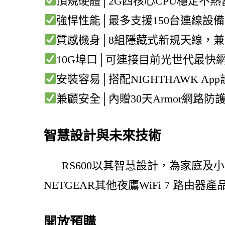
頂規硬體│2G四核心CPU穩定不熱
強悍性能│最多支援150台連線設備
質感機身│8組隱藏式新規天線，
10G埠口│可連接目前光世代最快
安裝容易│搭配NIGHTHAWK A
兼顧安全│內贈30天Armor網路防
智慧設計與未來技術
RS600以其智慧設計，為家庭及小
NETGEAR其他夜鷹WiFi 7 路
開放預購