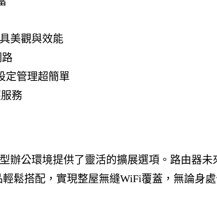
當
兼具美觀與效能
網路
pp設定管理超簡單
護服務
型辦公環境提供了靈活的擴展選項。路由器未來
由器產品輕鬆搭配，實現整屋無縫WiFi覆蓋，無