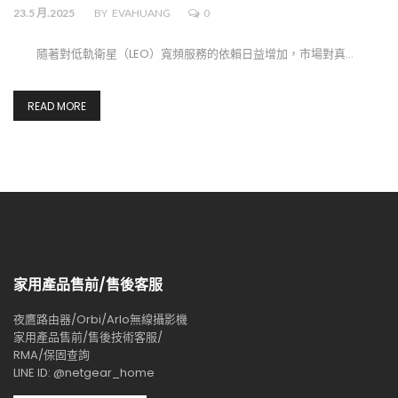
23.5 月.2025
BY
EVAHUANG
0
隨著對低軌衛星（LEO）寬頻服務的依賴日益增加，市場對真…
READ MORE
家用產品售前/售後客服
夜鷹路由器/Orbi/Arlo無線攝影機
家用產品售前/售後技術客服/
RMA/保固查詢
LINE ID: @netgear_home