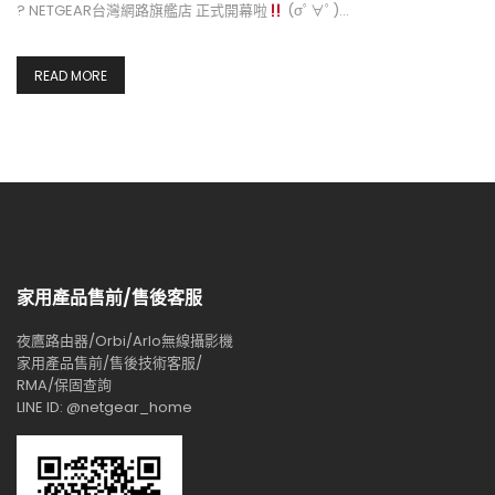
? NETGEAR台灣網路旗艦店 正式開幕啦
(σﾟ∀ﾟ)…
READ MORE
家用產品售前/售後客服
夜鷹路由器/Orbi/Arlo無線攝影機
家用產品售前/售後技術客服/
RMA/保固查詢
LINE ID: @netgear_home