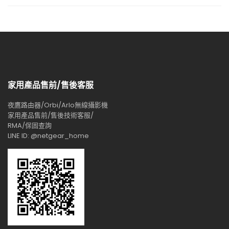
家用產品售前/售後客服
夜鷹路由器/Orbi/Arlo無線攝影機
家用產品售前/售後技術客服/
RMA/保固查詢
LINE ID: @netgear_home