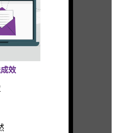
送成效
啦
然