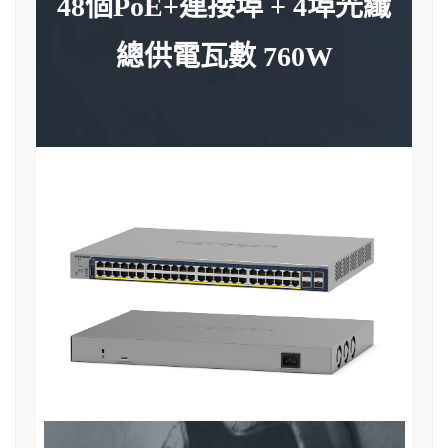
48個PoE+連接埠 + 4埠光纖
總供電瓦數 760W