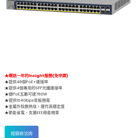
★贈送一年的Insight服務(免申請)
★提供48個PoE+連接埠
★提供4個專用的SFP光纖連接埠
★總PoE瓦數可達760W
★提供104Gbps背板頻寬
★金屬外殼散熱佳，運作高穩定度
★節能省電，支援EEE綠能規章
經銷商洽詢